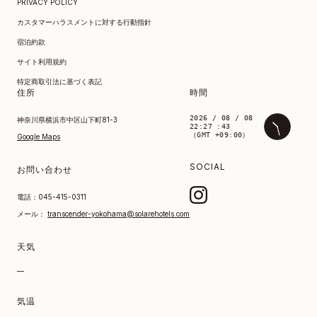
PRIVACY POLICY
カスタマーハラスメントに対する行動指針
宿泊約款
サイト利用規約
特定商取引法に基づく表記
住所
時間
2026 / 08 / 08
神奈川県横浜市中区山下町81-3
22:27 :43
（GMT +09:00）
Google Maps
SOCIAL
お問い合わせ
電話：
045-415-0311
メール：
transcender-yokohama@solarehotels.com
天気
—
気温