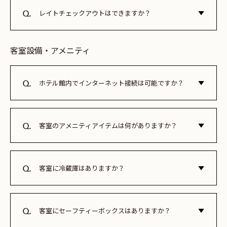
能です。
レイトチェックアウトはできますか？
1時間あたり2,200円（税込）にて承ります。最長13時まで延
長可能です。
客室設備・アメニティ
ホテル館内でインターネット接続は可能ですか？
全客室で無料Wi-Fi接続が可能です。ID：tran_scender／
Pass：20251101tsh をご入力下さい。
客室のアメニティアイテムは何がありますか？
バスタオル、フェイスタオル、バスマット、ルームウエア、
シャンプー、コンディショナー、ボディソープ、歯ブラシ、
剃刀、ヘアブラシ、コットン、綿棒をご用意しております。
客室に冷蔵庫はありますか？
また、スキンケアセット（クレンジング、洗顔、化粧水、乳
冷蔵庫を備えております。中にあるミネラルウォーターは無
液）をレセプションにて無料提供しています。
料でお召し上がりいただけます。
客室にセーフティーボックスはありますか？