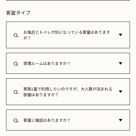
全客室に備えております。
客室タイプ
お風呂とトイレが別になっている客室はあります
か？
ほとんどのお部屋タイプにて、浴室とトイレが別になってお
ります。また、浴室がシャワーブースタイプの客室もござい
ますので詳細はお部屋案内をご確認ください。
禁煙ルームはありますか？
当ホテルは全館禁煙となっております。喫煙スペースのご用
意もございません。
家族1室で利用したいのですが、大人数が泊まれる
部屋はありますか？
全34室のうち、30室が4名様以上でお泊りいただけるお部屋
です。「ロフトスイート」タイプのお部屋は最大8名様のご
宿泊が可能です。
客室に電話はありますか？
客室内に電話の備え付けはございません。レセプションへの