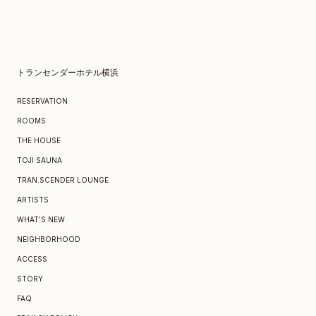
送りください。
トランセンダーホテル横浜
RESERVATION
ROOMS
THE HOUSE
TOJI SAUNA
TRAN.SCENDER LOUNGE
ARTISTS
WHAT’S NEW
NEIGHBORHOOD
ACCESS
STORY
FAQ