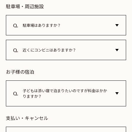
ご連絡はエレベーターホール付近にあるレセプション直通電
駐車場・周辺施設
話をご利用ください。
駐車場はありますか？
ホテル駐車場はございません。
近くにコンビニはありますか？
徒歩2分の場所にセブンイレブンがございます。
お子様の宿泊
子どもは添い寝で泊まりたいのですが料金はかか
りますか？
公式ウェブサイト・電話予約に限り、小学生・幼児（12歳以
下）のお子様の添い寝は無料です。お子様用に寝具が必要な
支払い・キャンセル
場合は大人と同料金にてお泊まりください。小学生のお子様
で添い寝をご希望の場合、予約時に「子どもB：小学生（寝