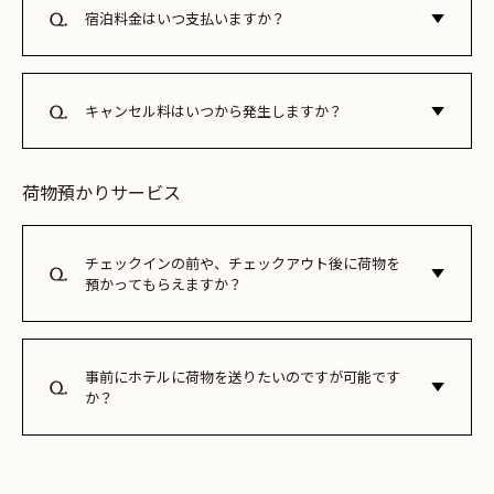
具なし・食事大人に準ずる）」として人数をご入力くださ
宿泊料金はいつ支払いますか？
い。なお、OTA・旅行会社等からの予約は、小学生のお子様
チェックイン時にご精算ください。
の添い寝不可、大人と同料金となりますので、あらかじめご
了承ください。※添い寝は大人1名（ベッド1台）につき1名
キャンセル料はいつから発生しますか？
までとなります。※小学生のお子様（添い寝）で、食事や館
ご予約のキャンセルは原則として宿泊日の2日前までは無料
内施設利用が必要な場合、予約時の料金には含まれておりま
です。宿泊日の前日のキャンセルは宿泊料金の20%、宿泊当
せんので、別途現地にてお支払いをお願いいたします。
荷物預かりサービス
日は80％をそれぞれ請求いたします。またキャンセルのご連
絡がなく不泊の場合は、宿泊料金全額を請求させていただき
ます。なお、15名以上の団体予約に関しては、ご予約の営業
チェックインの前や、チェックアウト後に荷物を
預かってもらえますか？
所またはホテルに直接ご確認ください。別途宿泊プランにキ
ャンセル規定がある場合はそちらが適用されますのでご注意
レセプションにてお預かりしますのでお申し出ください。な
ください。
お、貴重品はお預かりできませんのでご注意ください。
事前にホテルに荷物を送りたいのですが可能です
か？
事前にホテルまでご連絡ください。貴重品、食品、危険物を
除きチェックインまでお預かりが可能です。ご送付の際、伝
票に宿泊日、宿泊者氏名を明記のうえ、ホテル住所宛てにお